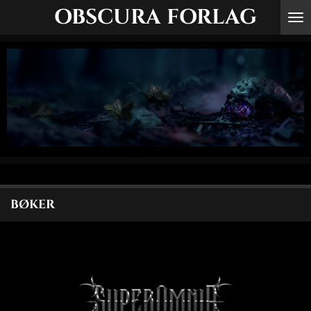
OBSCURA FORLAG
Gå
til
hovedinnhold
BØKER